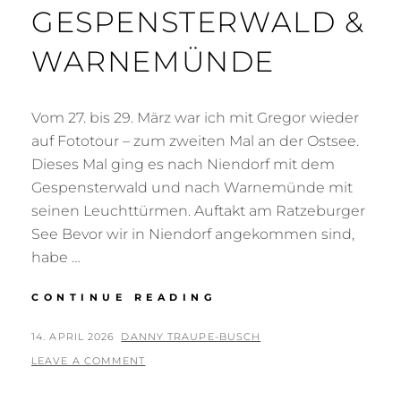
GESPENSTERWALD &
WARNEMÜNDE
Vom 27. bis 29. März war ich mit Gregor wieder
auf Fototour – zum zweiten Mal an der Ostsee.
Dieses Mal ging es nach Niendorf mit dem
Gespensterwald und nach Warnemünde mit
seinen Leuchttürmen. Auftakt am Ratzeburger
See Bevor wir in Niendorf angekommen sind,
habe …
FOTOTOUR
CONTINUE READING
AN
DIE
POSTED
BY
14. APRIL 2026
DANNY TRAUPE-BUSCH
OSTSEE
ON
LEAVE A COMMENT
–
NIENDORF,