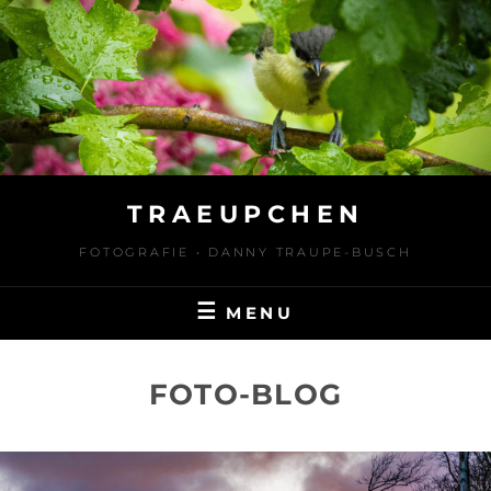
Skip
to
content
TRAEUPCHEN
FOTOGRAFIE • DANNY TRAUPE-BUSCH
MENU
FOTO-BLOG