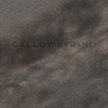
• G A L L O W A Y R I N D •