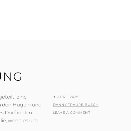
LD
UNG
teilt; eine
POSTED
9. APRIL 2026
in den Hügeln und
ON
BY
DANNY TRAUPE-BUSCH
es Dorf in den
LEAVE A COMMENT
ilie, wenn es um