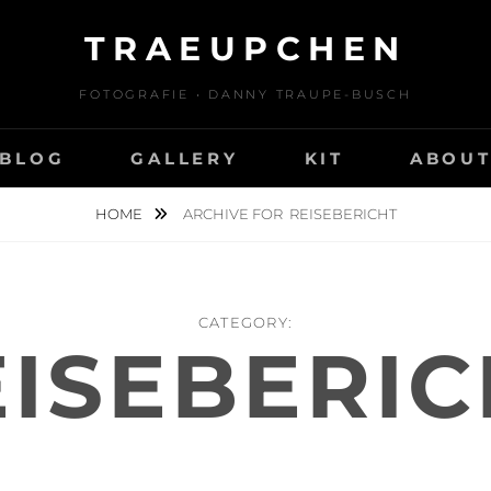
TRAEUPCHEN
FOTOGRAFIE • DANNY TRAUPE-BUSCH
BLOG
GALLERY
KIT
ABOU
HOME
ARCHIVE FOR
REISEBERICHT
CATEGORY:
EISEBERIC