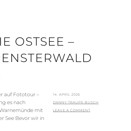
E OSTSEE –
PENSTERWALD
E
r auf Fototour –
POSTED
14. APRIL 2026
ing es nach
ON
BY
DANNY TRAUPE-BUSCH
h Warnemünde mit
LEAVE A COMMENT
r See Bevor wir in