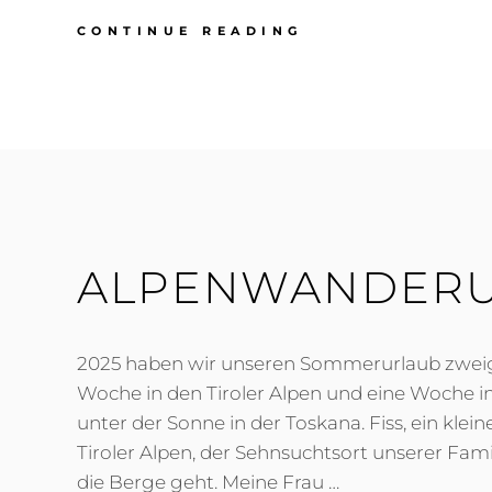
FOTOTOUR
CONTINUE READING
AN
DIE
OSTSEE
–
NIENDORF,
GESPENSTERWA
&
WARNEMÜNDE
ALPENWANDER
2025 haben wir unseren Sommerurlaub zweige
Woche in den Tiroler Alpen und eine Woche 
unter der Sonne in der Toskana. Fiss, ein klein
Tiroler Alpen, der Sehnsuchtsort unserer Fam
die Berge geht. Meine Frau …