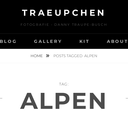
TRAEUPCHEN
FOTOGRAFIE • DANNY TRAUPE-BUSCH
BLOG
GALLERY
KIT
ABOU
HOME
POSTS TAGGED
ALPEN
TAG:
ALPEN