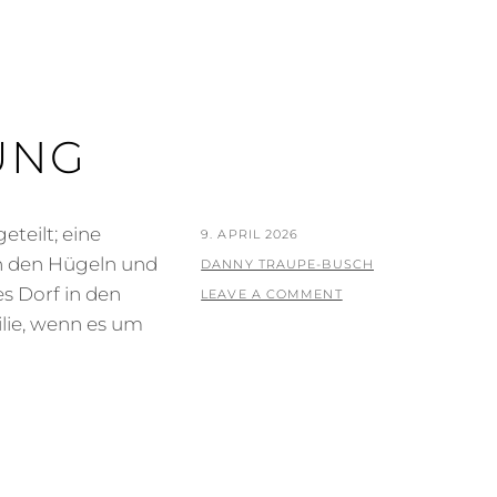
UNG
teilt; eine
POSTED
9. APRIL 2026
in den Hügeln und
ON
BY
DANNY TRAUPE-BUSCH
es Dorf in den
LEAVE A COMMENT
ilie, wenn es um
NG