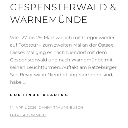
GESPENSTERWALD &
WARNEMÜNDE
Vom 27. bis 29. März war ich mit Gregor wieder
auf Fototour – zum zweiten Mal an der Ostsee.
Dieses Mal ging es nach Niendorf mit dem
Gespensterwald und nach Warnemünde mit
seinen Leuchttürmen. Auftakt am Ratzeburger
See Bevor wir in Niendorf angekommen sind,
habe …
FOTOTOUR
CONTINUE READING
AN
DIE
POSTED
BY
14. APRIL 2026
DANNY TRAUPE-BUSCH
OSTSEE
ON
LEAVE A COMMENT
–
NIENDORF,